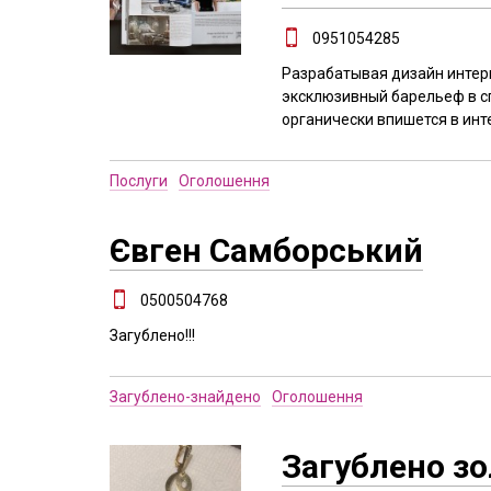
0951054285
Разрабатывая дизайн интер
эксклюзивный барельеф в сп
органически впишется в инт
Послуги
Оголошення
Євген Самборський
0500504768
Загублено!!!
Загублено-знайдено
Оголошення
Загублено з