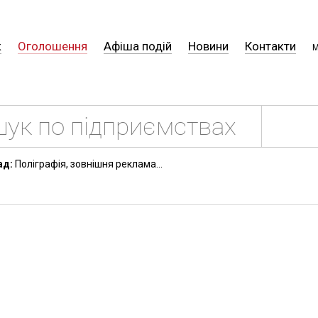
к
Оголошення
Афіша подій
Новини
Контакти
М
ад:
Поліграфія, зовнішня реклама...