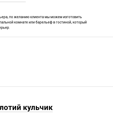
ьера, по желанию клиента мы можем изготовить
альной комнате или барельеф в гостиной, который
ерьер.
олотий кульчик