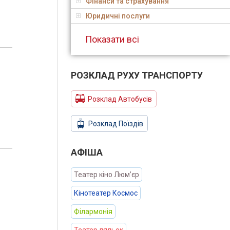
Фінанси та страхування
Юридичні послуги
Показати всі
РОЗКЛАД РУХУ ТРАНСПОРТУ
Розклад Автобусів
Розклад Поїздів
АФIША
Театер кіно Люм’єр
Кінотеатер Космос
Філармонія