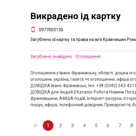
Викрадено ід картку
0977003130
Загублено id картку та права на ім'я Кравчишин Ро
Загублено-знайдено
Оголошення
Оголошення у Івано-Франківську, області. дошка о
оголошень україна, газета +є оголошення, афіша ог
ДОВІДКА Івано-Франківськ, тел: +38 (0342) 543-421
ДОВІДКА.для.людей || Каталог Робота Новини Погод
Франківщини, АФІША подій, Інтернет-ресурси, Історі
пошук, афіша, телефонний довідник, Прикарпаття, бі
1
2
3
4
5
6
7
8