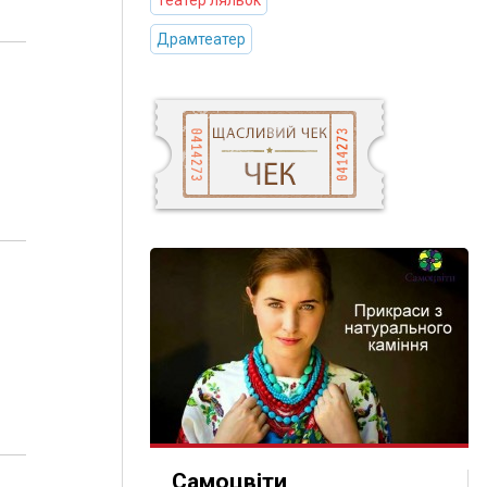
Театер ляльок
Драмтеатер
Самоцвіти