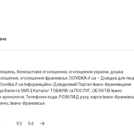
мана
голошень, безкоштовні оголошення, оголошення україни, дошка
олошення, оголошення франківськ. DOVIDKA.if.ua – Довідка для люд
 Dovidka.if.ua Інформаційно-Довідковий Портал Івано-Франківщини
а Валюта SMS || Каталог ТОВАРІВ та ПОСЛУГ, ОБ'ЄКТІВ Івано-
я-хронологія, Телефонні коди, РОЗКЛАД руху, карта Івано-Франківс
знес, Івано-Франківськ.
...
93
94