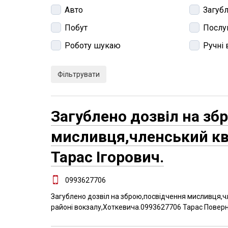
Авто
Загуб
Побут
Послу
Роботу шукаю
Ручні
Загублено дозвіл на зб
мисливця,членський кв
Тарас Ігорович.
0993627706
Загублено дозвіл на зброю,посвідчення мисливця,чл
районі вокзалу,Хоткевича.0993627706 Тарас Поверн