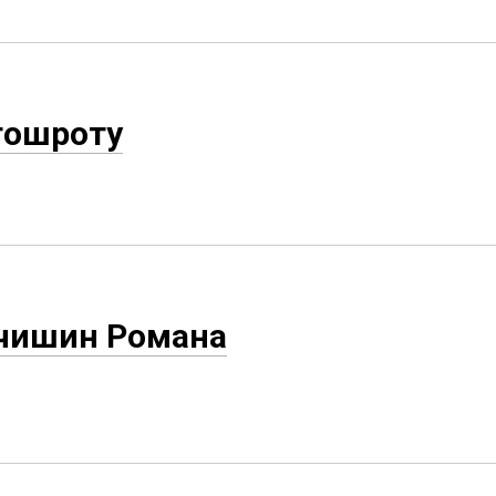
тошроту
вчишин Романа