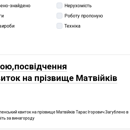
лено-знайдено
Нерухомість
ги
Роботу пропоную
 вироби
Техніка
рою,посвідчення
иток на прізвище Матвійків
енський квиток на прізвище Матвійків Тарас Ігорович.Загублено в
іть за винагороду