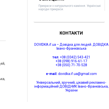
Прикраси з натурального каміння. Українські
народні прикраси.
КОНТАКТИ
DOVIDKA.if.ua – Довідка для людей. ДОВІДКА
Івано-Франківська
тел
: +38 (0342) 543-421
+38 (098) 916-61-17
ей,
+38 (050) 71-70-528
e-mail:
dovidka.if.ua@gmail.com
ька,
Універсальний, зручний, цікавий рекламно-
інформаційний ДОВІДНИК Івано-Франківська,
України