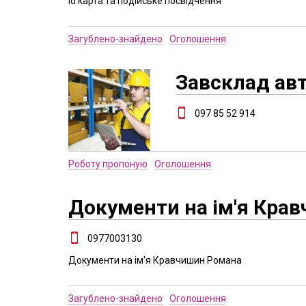
Id карта та подійське посвідчення
Загублено-знайдено
Оголошення
Завсклад ав
097 85 52 914
Роботу пропоную
Оголошення
Документи на ім'я Кра
0977003130
Документи на ім'я Кравчишин Романа
Загублено-знайдено
Оголошення