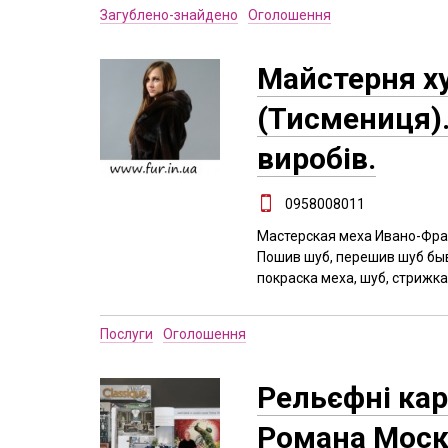
Загублено-знайдено
Оголошення
Майстерня ху
(Тисмениця).
виробів.
0958008011
Мастерская меха Ивано-Фран
Пошив шуб, перешив шуб быв
покраска меха, шуб, стрижк
Послуги
Оголошення
Рельєфні кар
Романа Моск