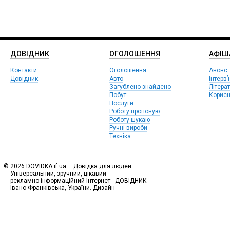
ДОВІДНИК
ОГОЛОШЕННЯ
АФIШ
Контакти
Оголошення
Анонс
Довідник
Авто
Інтерв’
Загублено-знайдено
Літера
Побут
Корисн
Послуги
Роботу пропоную
Роботу шукаю
Ручні вироби
Техніка
© 2026 DOVIDKA.if.ua – Довідка для людей.
Універсальний, зручний, цікавий
рекламно-інформаційний Інтернет - ДОВІДНИК
Івано-Франківська, України. Дизайн