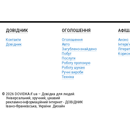
ДОВІДНИК
ОГОЛОШЕННЯ
АФIШ
Контакти
Оголошення
Анонс
Довідник
Авто
Інтерв’
Загублено-знайдено
Літера
Побут
Корисн
Послуги
Роботу пропоную
Роботу шукаю
Ручні вироби
Техніка
© 2026 DOVIDKA.if.ua – Довідка для людей.
Універсальний, зручний, цікавий
рекламно-інформаційний Інтернет - ДОВІДНИК
Івано-Франківська, України. Дизайн