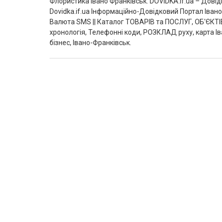
Флористика Івано Франківськ‎. DOVIDKA.if.ua – Дові
Dovidka.if.ua Інформаційно-Довідковий Портал Іва
Валюта SMS || Каталог ТОВАРІВ та ПОСЛУГ, ОБ'ЄКТІВ
хронологія, Телефонні коди, РОЗКЛАД руху, карта І
бізнес, Івано-Франківськ.