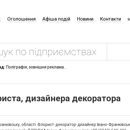
к
Оголошення
Афіша подій
Новини
Контакти
М
ад:
Поліграфія, зовнішня реклама...
риста, дизайнера декоратора
анківську, області. Флорист-декоратор-дизайнер Івано-Франківськ