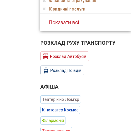
Фінанси та страхування
Юридичні послуги
Показати всі
РОЗКЛАД РУХУ ТРАНСПОРТУ
Розклад Автобусів
Розклад Поїздів
АФIША
Театер кіно Люм’єр
Кінотеатер Космос
Філармонія