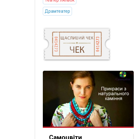
Театер ляльок
Драмтеатер
Самоцвіти