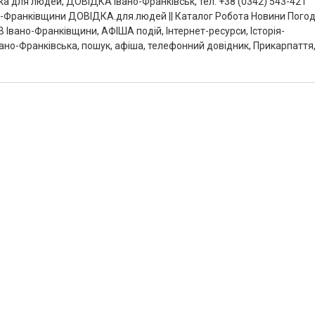
дка для людей, ДОВІДКА Івано-Франківськ, тел: +38 (0342) 543-421
но-Франківщини ДОВІДКА.для.людей || Каталог Робота Новини Пого
 Івано-Франківщини, АФІША подій, Інтернет-ресурси, Історія-
вано-Франківська, пошук, афіша, телефонний довідник, Прикарпаття