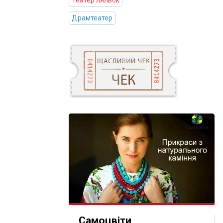
Театер ляльок
Драмтеатер
Самоцвіти