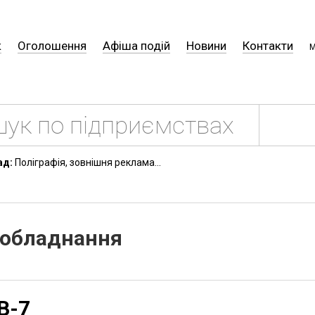
к
Оголошення
Афіша подій
Новини
Контакти
М
ад:
Поліграфія, зовнішня реклама...
 обладнання
В-7