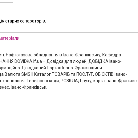
ія старих сепараторів.
 матеріали
сті. Нафтогазове обладнання в Івано-Франківську, Кафедра
ННЯ DOVIDKA.if.ua – Довідка для людей, ДОВІДКА Івано-
Інформаційно-Довідковий Портал Івано-Франківщини
а Валюта SMS || Каталог ТОВАРІВ та ПОСЛУГ, ОБ'ЄКТІВ Івано-
я-хронологія, Телефонні коди, РОЗКЛАД руху, карта Івано-Франківс
знес, Івано-Франківськ.