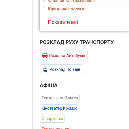
Фінанси та страхування
Юридичні послуги
Показати всі
РОЗКЛАД РУХУ ТРАНСПОРТУ
Розклад Автобусів
Розклад Поїздів
АФIША
Театер кіно Люм’єр
Кінотеатер Космос
Філармонія