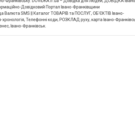
ано-Франківську. DOVIDKA.if.ua – Довідка для людей, ДОВІДКА Івано
Інформаційно-Довідковий Портал Івано-Франківщини
а Валюта SMS || Каталог ТОВАРІВ та ПОСЛУГ, ОБ'ЄКТІВ Івано-
я-хронологія, Телефонні коди, РОЗКЛАД руху, карта Івано-Франківс
знес, Івано-Франківськ.