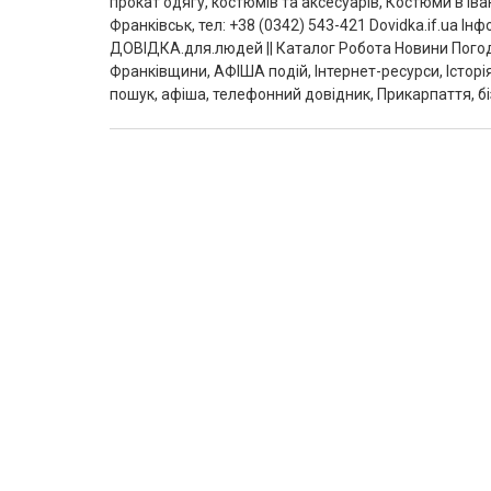
прокат одягу, костюмів та аксесуарів, Костюми в Ів
Франківськ, тел: +38 (0342) 543-421 Dovidka.if.ua 
ДОВІДКА.для.людей || Каталог Робота Новини Погод
Франківщини, АФІША подій, Інтернет-ресурси, Історі
пошук, афіша, телефонний довідник, Прикарпаття, бі