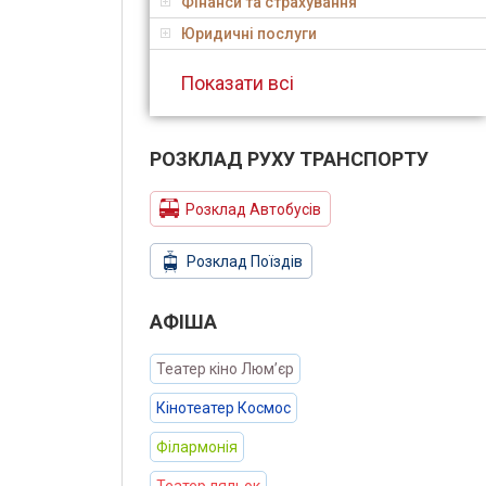
Фінанси та страхування
Юридичні послуги
Показати всі
РОЗКЛАД РУХУ ТРАНСПОРТУ
Розклад Автобусів
Розклад Поїздів
АФIША
Театер кіно Люм’єр
Кінотеатер Космос
Філармонія