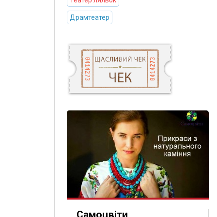
Театер ляльок
Драмтеатер
Самоцвіти