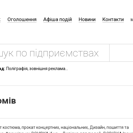
к
Оголошення
Афіша подій
Новини
Контакти
М
ад:
Поліграфія, зовнішня реклама...
юмів
ат костюма, прокат концертних, національних, Дизайн, пошиття та