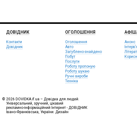
ДОВІДНИК
ОГОЛОШЕННЯ
АФIШ
Контакти
Оголошення
Анонс
Довідник
Авто
Інтерв’
Загублено-знайдено
Літера
Побут
Корисн
Послуги
Роботу пропоную
Роботу шукаю
Ручні вироби
Техніка
© 2026 DOVIDKA.if.ua – Довідка для людей.
Універсальний, зручний, цікавий
рекламно-інформаційний Інтернет - ДОВІДНИК
Івано-Франківська, України. Дизайн