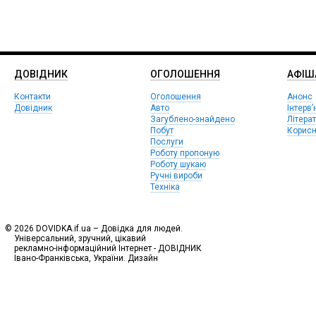
ДОВІДНИК
ОГОЛОШЕННЯ
АФIШ
Контакти
Оголошення
Анонс
Довідник
Авто
Інтерв’
Загублено-знайдено
Літера
Побут
Корисн
Послуги
Роботу пропоную
Роботу шукаю
Ручні вироби
Техніка
© 2026 DOVIDKA.if.ua – Довідка для людей.
Універсальний, зручний, цікавий
рекламно-інформаційний Інтернет - ДОВІДНИК
Івано-Франківська, України. Дизайн