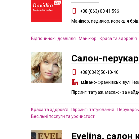
+38 (063) 03 41 596
Манікюр, педикюр, корекція брів
Відпочинок і дозвілля
Манікюр
Краса та здоров'я
Салон-перукар
+38(0342)50-10-40
м.Івано-Франківськ, вул.Нез
Пірсинг, татуаж, масаж - за най
Краса та здоров'я
Пірсинг і татуювання
Перукарсь
Весільні послуги та урочистості
Evelina, салон 