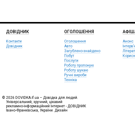
ДОВІДНИК
ОГОЛОШЕННЯ
АФIШ
Контакти
Оголошення
Анонс
Довідник
Авто
Інтерв’
Загублено-знайдено
Літера
Побут
Корисн
Послуги
Роботу пропоную
Роботу шукаю
Ручні вироби
Техніка
© 2026 DOVIDKA.if.ua – Довідка для людей.
Універсальний, зручний, цікавий
рекламно-інформаційний Інтернет - ДОВІДНИК
Івано-Франківська, України. Дизайн