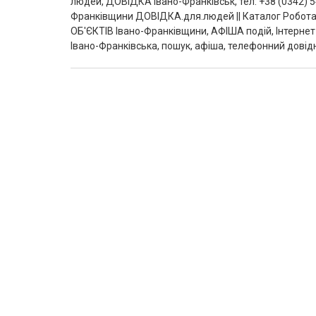
людей, ДОВІДКА Івано-Франківськ, тел: +38 (0342) 5
Франківщини ДОВІДКА.для.людей || Каталог Робота
ОБ'ЄКТІВ Івано-Франківщини, АФІША подій, Інтернет-
Івано-Франківська, пошук, афіша, телефонний довідн