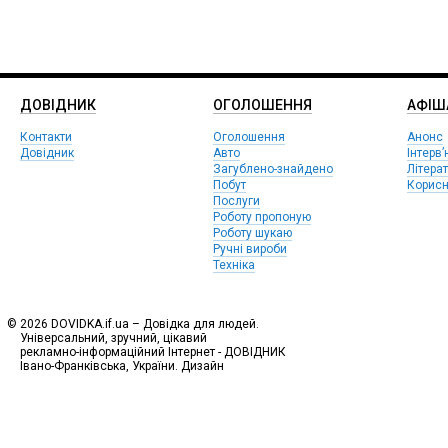
ДОВІДНИК
ОГОЛОШЕННЯ
АФIШ
Контакти
Оголошення
Анонс
Довідник
Авто
Інтерв’
Загублено-знайдено
Літера
Побут
Корисн
Послуги
Роботу пропоную
Роботу шукаю
Ручні вироби
Техніка
© 2026 DOVIDKA.if.ua – Довідка для людей.
Універсальний, зручний, цікавий
рекламно-інформаційний Інтернет - ДОВІДНИК
Івано-Франківська, України. Дизайн