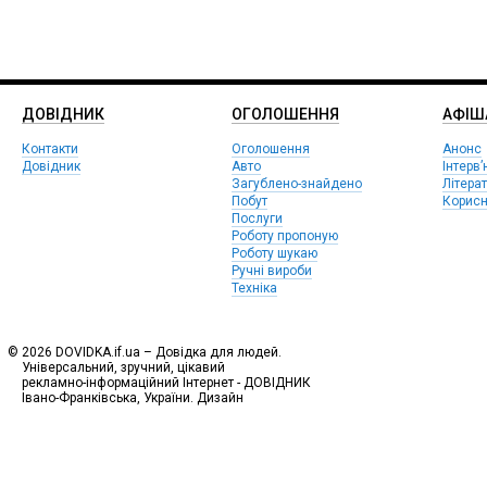
ДОВІДНИК
ОГОЛОШЕННЯ
АФIШ
Контакти
Оголошення
Анонс
Довідник
Авто
Інтерв’
Загублено-знайдено
Літера
Побут
Корисн
Послуги
Роботу пропоную
Роботу шукаю
Ручні вироби
Техніка
© 2026 DOVIDKA.if.ua – Довідка для людей.
Універсальний, зручний, цікавий
рекламно-інформаційний Інтернет - ДОВІДНИК
Івано-Франківська, України. Дизайн