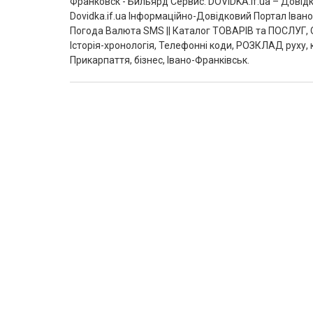
Франковск - Бильярд Сервис. DOVIDKA.if.ua – Довід
Dovidka.if.ua Інформаційно-Довідковий Портал Іва
Погода Валюта SMS || Каталог ТОВАРІВ та ПОСЛУГ, О
Історія-хронологія, Телефонні коди, РОЗКЛАД руху, 
Прикарпаття, бізнес, Івано-Франківськ.