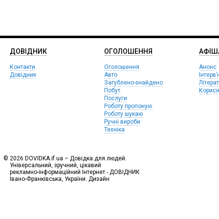
ДОВІДНИК
ОГОЛОШЕННЯ
АФIШ
Контакти
Оголошення
Анонс
Довідник
Авто
Інтерв’
Загублено-знайдено
Літера
Побут
Корисн
Послуги
Роботу пропоную
Роботу шукаю
Ручні вироби
Техніка
© 2026 DOVIDKA.if.ua – Довідка для людей.
Універсальний, зручний, цікавий
рекламно-інформаційний Інтернет - ДОВІДНИК
Івано-Франківська, України. Дизайн