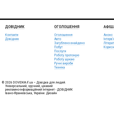
ДОВІДНИК
ОГОЛОШЕННЯ
АФIШ
Контакти
Оголошення
Анонс
Довідник
Авто
Інтерв’
Загублено-знайдено
Літера
Побут
Корисн
Послуги
Роботу пропоную
Роботу шукаю
Ручні вироби
Техніка
© 2026 DOVIDKA.if.ua – Довідка для людей.
Універсальний, зручний, цікавий
рекламно-інформаційний Інтернет - ДОВІДНИК
Івано-Франківська, України. Дизайн