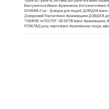
туалеты, туалети, септики, Біотуалети в Івано-Франкі
Биотуалеты в Ивано-Франковске, Біотуалети Івано-Ф
DOVIDKA.if.ua – Довідка для людей, ДОВІДКА Івано-Ф
Довідковий Портал Івано-Франківщини ДОВІДКА.для
ТОВАРІВ та ПОСЛУГ, ОБ'ЄКТІВ Івано-Франківщини, АФІ
РОЗКЛАД руху, карта Івано-Франківська, пошук, афіш