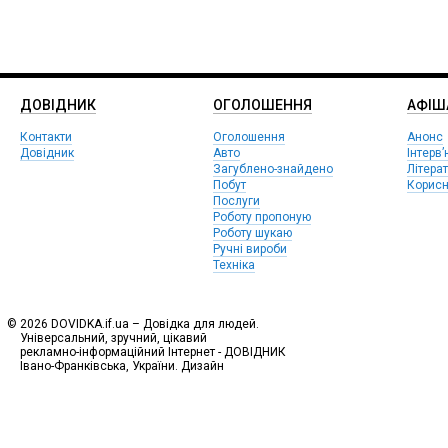
ДОВІДНИК
ОГОЛОШЕННЯ
АФIШ
Контакти
Оголошення
Анонс
Довідник
Авто
Інтерв’
Загублено-знайдено
Літера
Побут
Корисн
Послуги
Роботу пропоную
Роботу шукаю
Ручні вироби
Техніка
© 2026 DOVIDKA.if.ua – Довідка для людей.
Універсальний, зручний, цікавий
рекламно-інформаційний Інтернет - ДОВІДНИК
Івано-Франківська, України. Дизайн