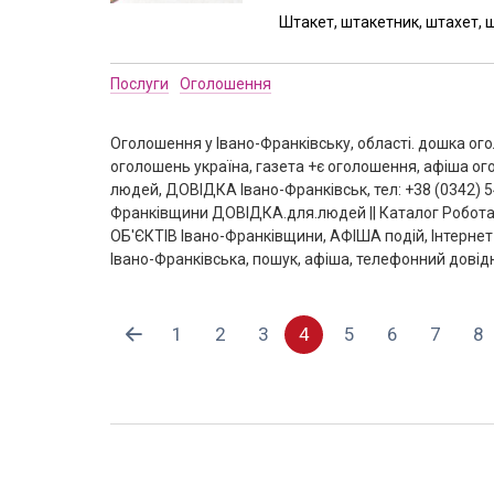
Штакет, штакетник, штахет, 
Послуги
Оголошення
Оголошення у Івано-Франківську, області. дошка о
оголошень україна, газета +є оголошення, афіша ог
людей, ДОВІДКА Івано-Франківськ, тел: +38 (0342) 5
Франківщини ДОВІДКА.для.людей || Каталог Робота
ОБ'ЄКТІВ Івано-Франківщини, АФІША подій, Інтернет-
Івано-Франківська, пошук, афіша, телефонний довідн
1
2
3
4
5
6
7
8