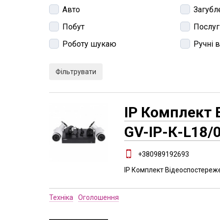
Авто
Загубл
Побут
Послуг
Роботу шукаю
Ручні 
ІР Комплект
GV-ІР-К-L18/
+380989192693
ІР Комплект Відеоспостереже
Техніка
Оголошення