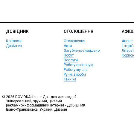
ДОВІДНИК
ОГОЛОШЕННЯ
АФIШ
Контакти
Оголошення
Анонс
Довідник
Авто
Інтерв’
Загублено-знайдено
Літера
Побут
Корисн
Послуги
Роботу пропоную
Роботу шукаю
Ручні вироби
Техніка
© 2026 DOVIDKA.if.ua – Довідка для людей.
Універсальний, зручний, цікавий
рекламно-інформаційний Інтернет - ДОВІДНИК
Івано-Франківська, України. Дизайн