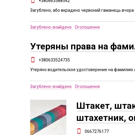
+380663588542
Загублено, або вкрадено червоний гаманець вчора 
Загублено-знайдено
Оголошення
Утеряны права на фам
+380633524735
Утеряно водительское удостоверение на фамилию 
Загублено-знайдено
Оголошення
Штакет, штак
штахетник, о
0667276177