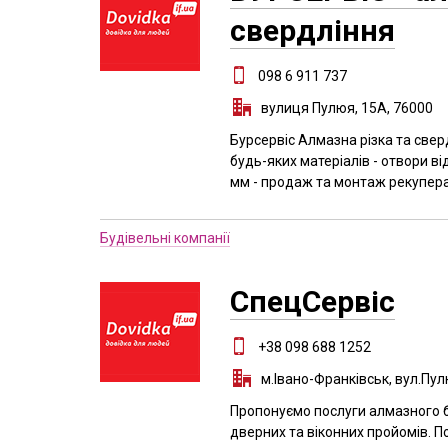
свердління
098 6 911 737
вулиця Пулюя, 15А, 76000
Бурсервіс Алмазна різка та свер
будь-яких матеріалів - отвори ві
мм - продаж та монтаж рекупер
Будівельні компанії
СпецСервіс
+38 098 688 1252
м.Івано-Франківськ, вул.Пул
Пропонуємо послуги алмазного б
дверних та віконних пройомів. По