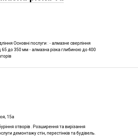
дління Основні послуги : - алмазне сверління
д 65 до 350 мм - алмазна різка глибиною до 400
аторів
юя, 15а
уріння отворів . Розширення та вирізання
слуги демонтажу стін, перестінків та будівель.