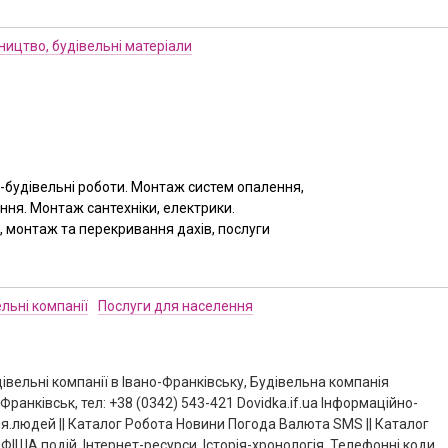
ництво, будівельні матеріали
-будівельні роботи. Монтаж систем опалення,
ня. Монтаж сантехніки, електрики.
 монтаж та перекривання дахів, послуги
льні компанії
Послуги для населення
удівельні компанії в Івано-Франківську, Будівельна компанія
ранківськ, тел: +38 (0342) 543-421 Dovidka.if.ua Інформаційно-
.людей || Каталог Робота Новини Погода Валюта SMS || Каталог
ША подій, Інтернет-ресурси, Історія-хронологія, Телефонні коди,