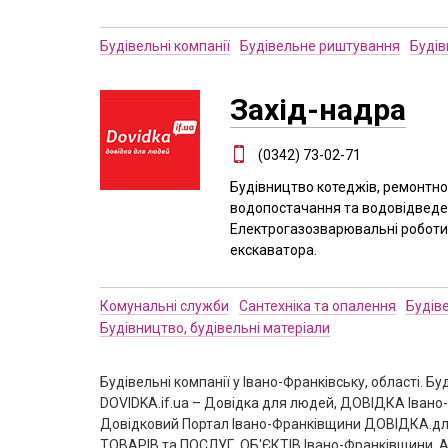
Будівельні компанії
Будівельне риштування
Будів
Захід-надра
(0342) 73-02-71
Будівництво котеджів, ремонтно
водопостачання та водовідведен
Електрогазозварювальні роботи,
екскаватора.
Комунальні служби
Сантехніка та опалення
Будіве
Будівництво, будівельні матеріали
Будівельні компанії у Івано-Франківську, області. Б
DOVIDKA.if.ua – Довідка для людей, ДОВІДКА Івано-Ф
Довідковий Портал Івано-Франківщини ДОВІДКА.для
ТОВАРІВ та ПОСЛУГ, ОБ'ЄКТІВ Івано-Франківщини, АФІ