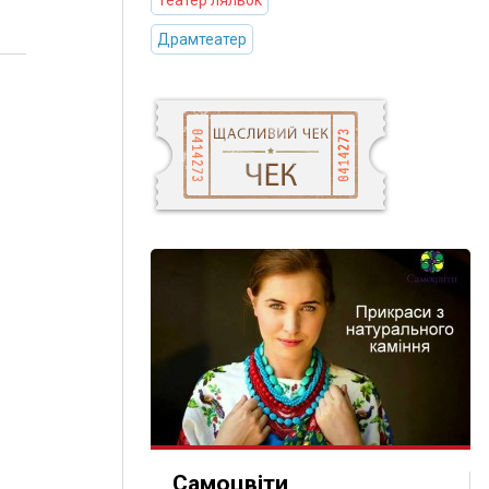
Театер ляльок
Драмтеатер
Самоцвіти