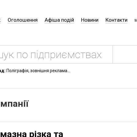
к
Оголошення
Афіша подій
Новини
Контакти
М
ад:
Поліграфія, зовнішня реклама...
омпанії
мазна різка та