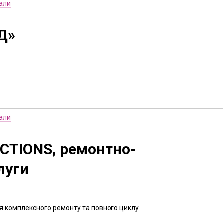
іали
Д»
іали
TIONS, ремонтно-
луги
я комплексного ремонту та повного циклу