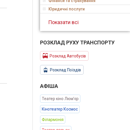
Фінанси та страхування
Юридичні послуги
Показати всі
РОЗКЛАД РУХУ ТРАНСПОРТУ
Розклад Автобусів
Розклад Поїздів
АФIША
Театер кіно Люм’єр
Кінотеатер Космос
Філармонія