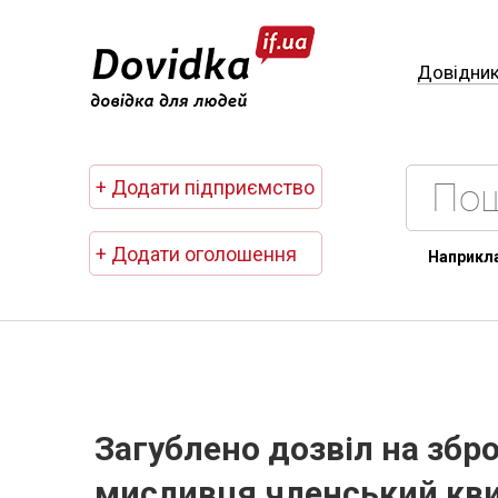
Довідни
+ Додати підприємство
+ Додати оголошення
Наприкл
Загублено дозвіл на збр
мисливця,членський кви