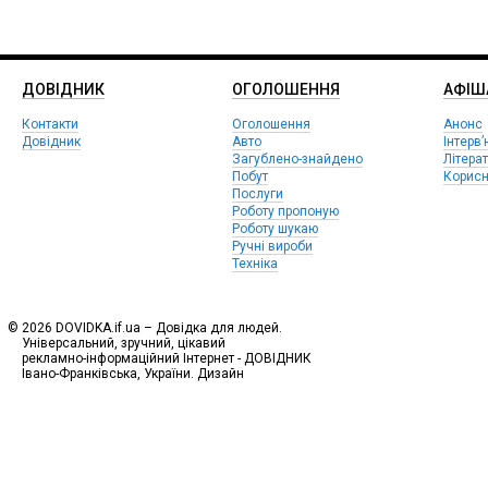
ДОВІДНИК
ОГОЛОШЕННЯ
АФIШ
Контакти
Оголошення
Анонс
Довідник
Авто
Інтерв’
Загублено-знайдено
Літера
Побут
Корисн
Послуги
Роботу пропоную
Роботу шукаю
Ручні вироби
Техніка
© 2026 DOVIDKA.if.ua – Довідка для людей.
Універсальний, зручний, цікавий
рекламно-інформаційний Інтернет - ДОВІДНИК
Івано-Франківська, України. Дизайн