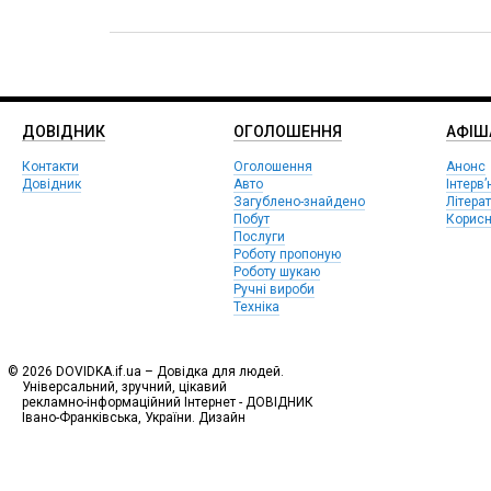
ДОВІДНИК
ОГОЛОШЕННЯ
АФIШ
Контакти
Оголошення
Анонс
Довідник
Авто
Інтерв’
Загублено-знайдено
Літера
Побут
Корисн
Послуги
Роботу пропоную
Роботу шукаю
Ручні вироби
Техніка
© 2026 DOVIDKA.if.ua – Довідка для людей.
Універсальний, зручний, цікавий
рекламно-інформаційний Інтернет - ДОВІДНИК
Івано-Франківська, України. Дизайн