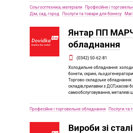
Сільгосптехніка, матеріали
Професійне і торговель
Дім, сад, город
Послуги та товари для бізнесу
Мага
Янтар ПП МАРЧ
обладнання
(0342) 50-62-81
Холодильне обладнання: холодиль
бонети, скрині, льодогенератори
Торгово-складське обладнання: м
складів,прилавки з ДСП,касові б
самообслуговування, металеві ш
Професійне і торговельне обладнання
Послуги та 
Вироби зі сталі