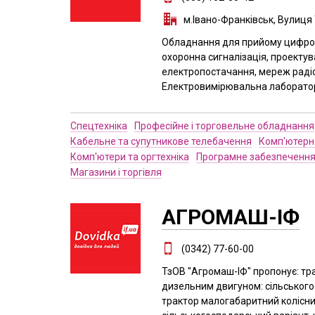
м.Івано-Франківськ, Вулиця
Обладнання для прийому цифров
охоронна сигналізація, проектув
електропостачання, мереж раді
Електровимірювальна лаборатор
Спецтехніка
Професійне і торговельне обладнання
Кабельне та супутникове телебачення
Комп'ютерна
Комп'ютери та оргтехніка
Програмне забезпеченн
Магазини і торгівля
АГРОМАШ-ІФ
(0342) 77-60-00
ТзОВ "Агромаш-ІФ" пропонує: тр
дизельним двигуном: сільського
трактор малогабаритний колісн