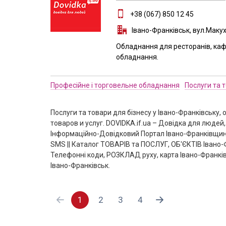
+38 (067) 850 12 45
Івано-Франківськ, вул.Макух
Обладнання для ресторанів, каф
обладнання.
Професійне і торговельне обладнання
Послуги та 
Послуги та товари для бізнесу у Івано-Франківську, о
товаров и услуг. DOVIDKA.if.ua – Довідка для людей,
Інформаційно-Довідковий Портал Івано-Франківщин
SMS || Каталог ТОВАРІВ та ПОСЛУГ, ОБ'ЄКТІВ Івано-Ф
Телефонні коди, РОЗКЛАД руху, карта Івано-Франків
Івано-Франківськ.
1
2
3
4