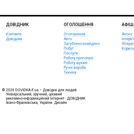
ДОВІДНИК
ОГОЛОШЕННЯ
АФIШ
Контакти
Оголошення
Анонс
Довідник
Авто
Інтерв’
Загублено-знайдено
Літера
Побут
Корисн
Послуги
Роботу пропоную
Роботу шукаю
Ручні вироби
Техніка
© 2026 DOVIDKA.if.ua – Довідка для людей.
Універсальний, зручний, цікавий
рекламно-інформаційний Інтернет - ДОВІДНИК
Івано-Франківська, України. Дизайн