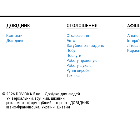
ДОВІДНИК
ОГОЛОШЕННЯ
АФIШ
Контакти
Оголошення
Анонс
Довідник
Авто
Інтерв’
Загублено-знайдено
Літера
Побут
Корисн
Послуги
Роботу пропоную
Роботу шукаю
Ручні вироби
Техніка
© 2026 DOVIDKA.if.ua – Довідка для людей.
Універсальний, зручний, цікавий
рекламно-інформаційний Інтернет - ДОВІДНИК
Івано-Франківська, України. Дизайн