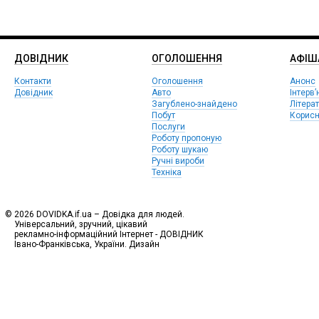
ДОВІДНИК
ОГОЛОШЕННЯ
АФIШ
Контакти
Оголошення
Анонс
Довідник
Авто
Інтерв’
Загублено-знайдено
Літера
Побут
Корисн
Послуги
Роботу пропоную
Роботу шукаю
Ручні вироби
Техніка
© 2026 DOVIDKA.if.ua – Довідка для людей.
Універсальний, зручний, цікавий
рекламно-інформаційний Інтернет - ДОВІДНИК
Івано-Франківська, України. Дизайн