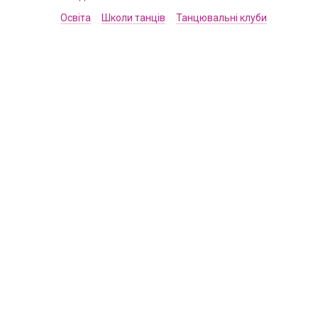
Освіта
Школи танців
Танцювальні клуби