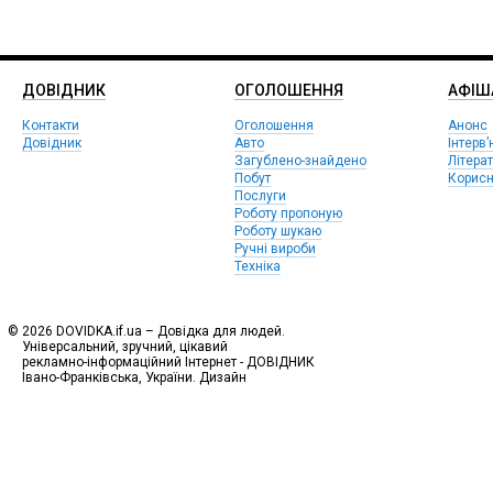
ДОВІДНИК
ОГОЛОШЕННЯ
АФIШ
Контакти
Оголошення
Анонс
Довідник
Авто
Інтерв’
Загублено-знайдено
Літера
Побут
Корисн
Послуги
Роботу пропоную
Роботу шукаю
Ручні вироби
Техніка
© 2026 DOVIDKA.if.ua – Довідка для людей.
Універсальний, зручний, цікавий
рекламно-інформаційний Інтернет - ДОВІДНИК
Івано-Франківська, України. Дизайн