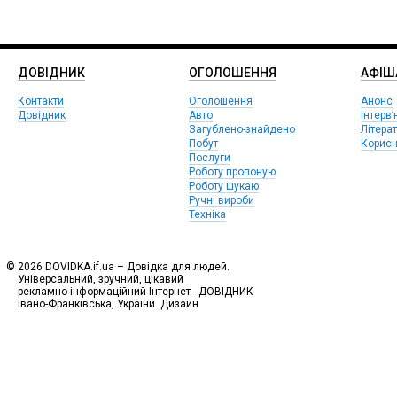
ДОВІДНИК
ОГОЛОШЕННЯ
АФIШ
Контакти
Оголошення
Анонс
Довідник
Авто
Інтерв’
Загублено-знайдено
Літера
Побут
Корисн
Послуги
Роботу пропоную
Роботу шукаю
Ручні вироби
Техніка
© 2026 DOVIDKA.if.ua – Довідка для людей.
Універсальний, зручний, цікавий
рекламно-інформаційний Інтернет - ДОВІДНИК
Івано-Франківська, України. Дизайн