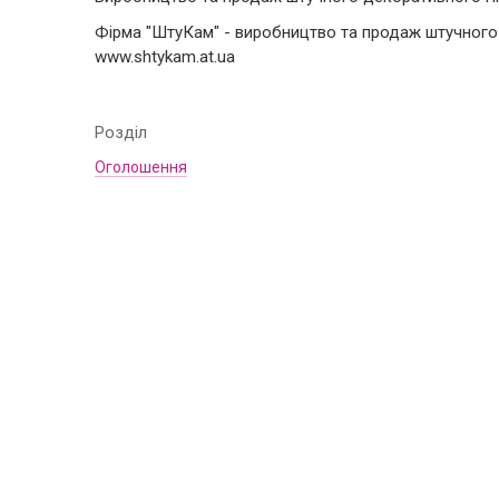
Фірма "ШтуКам" - виробництво та продаж штучного 
www.shtykam.at.ua
Розділ
Оголошення