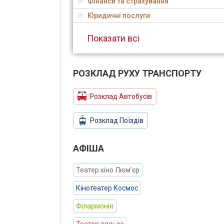
Фінанси та страхування
Юридичні послуги
Показати всі
РОЗКЛАД РУХУ ТРАНСПОРТУ
Розклад Автобусів
Розклад Поїздів
АФIША
Театер кіно Люм’єр
Кінотеатер Космос
Філармонія