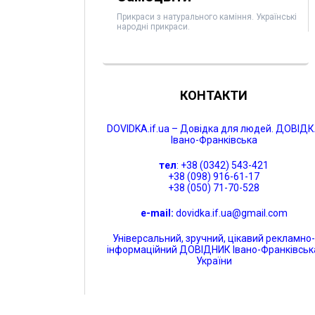
Прикраси з натурального каміння. Українські
народні прикраси.
КОНТАКТИ
DOVIDKA.if.ua – Довідка для людей. ДОВІД
Івано-Франківська
тел
: +38 (0342) 543-421
+38 (098) 916-61-17
+38 (050) 71-70-528
e-mail:
dovidka.if.ua@gmail.com
Універсальний, зручний, цікавий рекламно
інформаційний ДОВІДНИК Івано-Франківськ
України