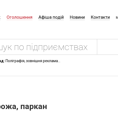
к
Оголошення
Афіша подій
Новини
Контакти
М
ад:
Поліграфія, зовнішня реклама...
рожа, паркан