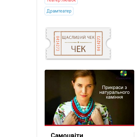
Театер ляльок
Драмтеатер
Самоцвіти