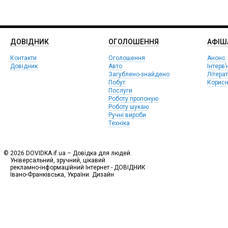
ДОВІДНИК
ОГОЛОШЕННЯ
АФIШ
Контакти
Оголошення
Анонс
Довідник
Авто
Інтерв’
Загублено-знайдено
Літера
Побут
Корисн
Послуги
Роботу пропоную
Роботу шукаю
Ручні вироби
Техніка
© 2026 DOVIDKA.if.ua – Довідка для людей.
Універсальний, зручний, цікавий
рекламно-інформаційний Інтернет - ДОВІДНИК
Івано-Франківська, України. Дизайн