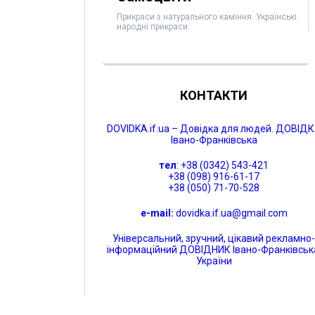
Прикраси з натурального каміння. Українські
народні прикраси.
КОНТАКТИ
DOVIDKA.if.ua – Довідка для людей. ДОВІД
Івано-Франківська
тел
: +38 (0342) 543-421
+38 (098) 916-61-17
+38 (050) 71-70-528
e-mail:
dovidka.if.ua@gmail.com
Універсальний, зручний, цікавий рекламно
інформаційний ДОВІДНИК Івано-Франківськ
України