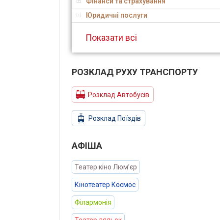
Фінанси та страхування
Юридичні послуги
Показати всі
РОЗКЛАД РУХУ ТРАНСПОРТУ
Розклад Автобусів
Розклад Поїздів
АФIША
Театер кіно Люм’єр
Кінотеатер Космос
Філармонія