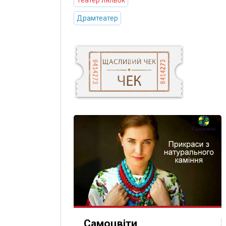
Театер ляльок
Драмтеатер
Самоцвіти