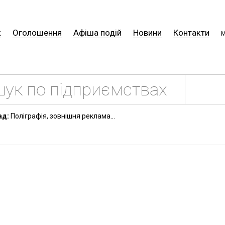
к
Оголошення
Афіша подій
Новини
Контакти
М
ад:
Поліграфія, зовнішня реклама...