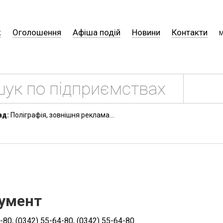
к
Оголошення
Афіша подій
Новини
Контакти
М
ад:
Поліграфія, зовнішня реклама...
умент
-80, (0342) 55-64-80, (0342) 55-64-80