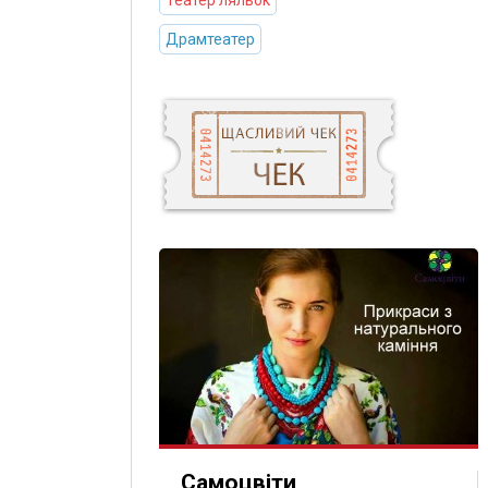
Театер ляльок
Драмтеатер
Самоцвіти