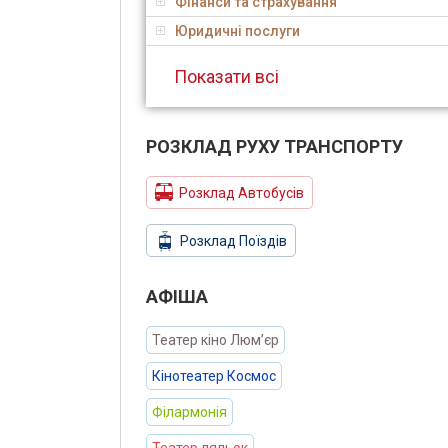
Фінанси та страхування
Юридичні послуги
Показати всі
РОЗКЛАД РУХУ ТРАНСПОРТУ
Розклад Автобусів
Розклад Поїздів
АФIША
Театер кіно Люм’єр
Кінотеатер Космос
Філармонія