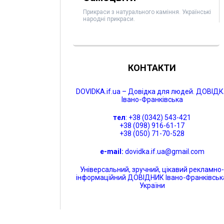
Прикраси з натурального каміння. Українські
народні прикраси.
КОНТАКТИ
DOVIDKA.if.ua – Довідка для людей. ДОВІД
Івано-Франківська
тел
: +38 (0342) 543-421
+38 (098) 916-61-17
+38 (050) 71-70-528
e-mail:
dovidka.if.ua@gmail.com
Універсальний, зручний, цікавий рекламно
інформаційний ДОВІДНИК Івано-Франківськ
України