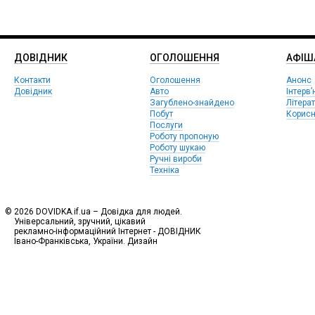
ДОВІДНИК
ОГОЛОШЕННЯ
АФIШ
Контакти
Оголошення
Анонс
Довідник
Авто
Інтерв’
Загублено-знайдено
Літера
Побут
Корисн
Послуги
Роботу пропоную
Роботу шукаю
Ручні вироби
Техніка
© 2026 DOVIDKA.if.ua – Довідка для людей.
Універсальний, зручний, цікавий
рекламно-інформаційний Інтернет - ДОВІДНИК
Івано-Франківська, України. Дизайн