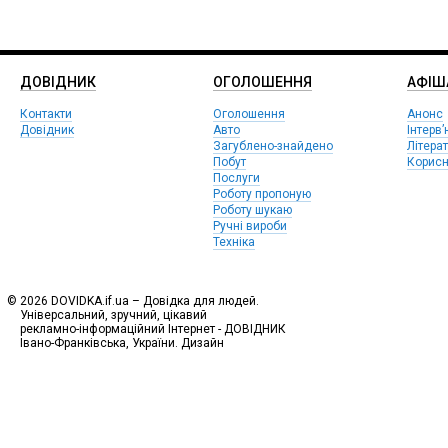
ДОВІДНИК
ОГОЛОШЕННЯ
АФIШ
Контакти
Оголошення
Анонс
Довідник
Авто
Інтерв’
Загублено-знайдено
Літера
Побут
Корисн
Послуги
Роботу пропоную
Роботу шукаю
Ручні вироби
Техніка
© 2026 DOVIDKA.if.ua – Довідка для людей.
Універсальний, зручний, цікавий
рекламно-інформаційний Інтернет - ДОВІДНИК
Івано-Франківська, України. Дизайн