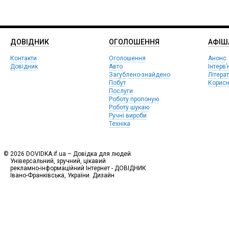
ДОВІДНИК
ОГОЛОШЕННЯ
АФIШ
Контакти
Оголошення
Анонс
Довідник
Авто
Інтерв’
Загублено-знайдено
Літера
Побут
Корисн
Послуги
Роботу пропоную
Роботу шукаю
Ручні вироби
Техніка
© 2026 DOVIDKA.if.ua – Довідка для людей.
Універсальний, зручний, цікавий
рекламно-інформаційний Інтернет - ДОВІДНИК
Івано-Франківська, України. Дизайн