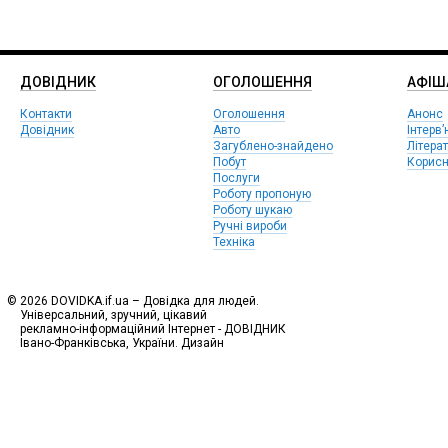
ДОВІДНИК
ОГОЛОШЕННЯ
АФIШ
Контакти
Оголошення
Анонс
Довідник
Авто
Інтерв’
Загублено-знайдено
Літера
Побут
Корисн
Послуги
Роботу пропоную
Роботу шукаю
Ручні вироби
Техніка
© 2026 DOVIDKA.if.ua – Довідка для людей.
Універсальний, зручний, цікавий
рекламно-інформаційний Інтернет - ДОВІДНИК
Івано-Франківська, України. Дизайн