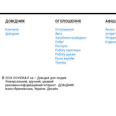
ДОВІДНИК
ОГОЛОШЕННЯ
АФIШ
Контакти
Оголошення
Анонс
Довідник
Авто
Інтерв’
Загублено-знайдено
Літера
Побут
Корисн
Послуги
Роботу пропоную
Роботу шукаю
Ручні вироби
Техніка
© 2026 DOVIDKA.if.ua – Довідка для людей.
Універсальний, зручний, цікавий
рекламно-інформаційний Інтернет - ДОВІДНИК
Івано-Франківська, України. Дизайн