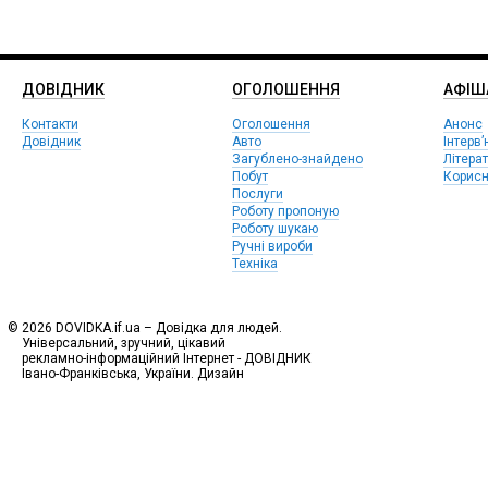
ДОВІДНИК
ОГОЛОШЕННЯ
АФIШ
Контакти
Оголошення
Анонс
Довідник
Авто
Інтерв’
Загублено-знайдено
Літера
Побут
Корисн
Послуги
Роботу пропоную
Роботу шукаю
Ручні вироби
Техніка
© 2026 DOVIDKA.if.ua – Довідка для людей.
Універсальний, зручний, цікавий
рекламно-інформаційний Інтернет - ДОВІДНИК
Івано-Франківська, України. Дизайн