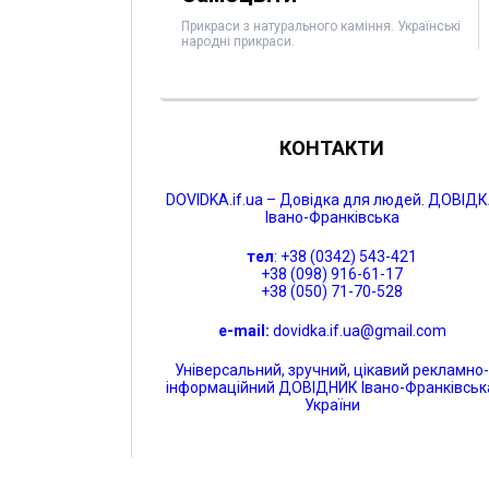
Прикраси з натурального каміння. Українські
народні прикраси.
КОНТАКТИ
DOVIDKA.if.ua – Довідка для людей. ДОВІД
Івано-Франківська
тел
: +38 (0342) 543-421
+38 (098) 916-61-17
+38 (050) 71-70-528
e-mail:
dovidka.if.ua@gmail.com
Універсальний, зручний, цікавий рекламно
інформаційний ДОВІДНИК Івано-Франківськ
України