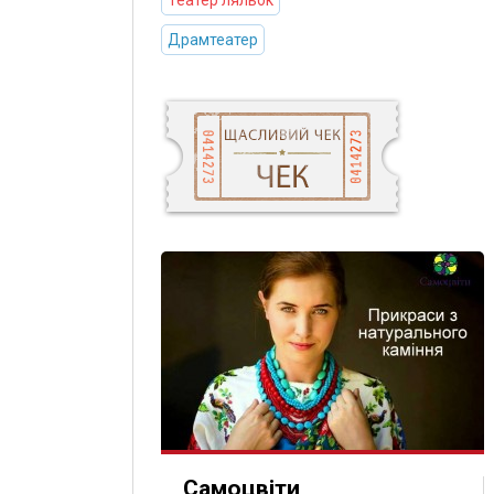
Театер ляльок
Драмтеатер
Самоцвіти