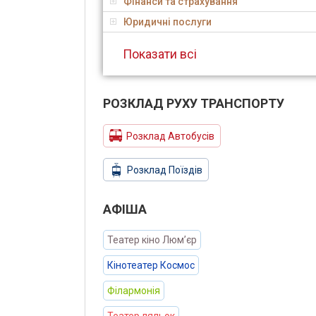
Фінанси та страхування
Юридичні послуги
Показати всі
РОЗКЛАД РУХУ ТРАНСПОРТУ
Розклад Автобусів
Розклад Поїздів
АФIША
Театер кіно Люм’єр
Кінотеатер Космос
Філармонія