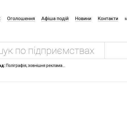
к
Оголошення
Афіша подій
Новини
Контакти
М
ад:
Поліграфія, зовнішня реклама...