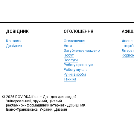
ДОВІДНИК
ОГОЛОШЕННЯ
АФIШ
Контакти
Оголошення
Анонс
Довідник
Авто
Інтерв’
Загублено-знайдено
Літера
Побут
Корисн
Послуги
Роботу пропоную
Роботу шукаю
Ручні вироби
Техніка
© 2026 DOVIDKA.if.ua – Довідка для людей.
Універсальний, зручний, цікавий
рекламно-інформаційний Інтернет - ДОВІДНИК
Івано-Франківська, України. Дизайн