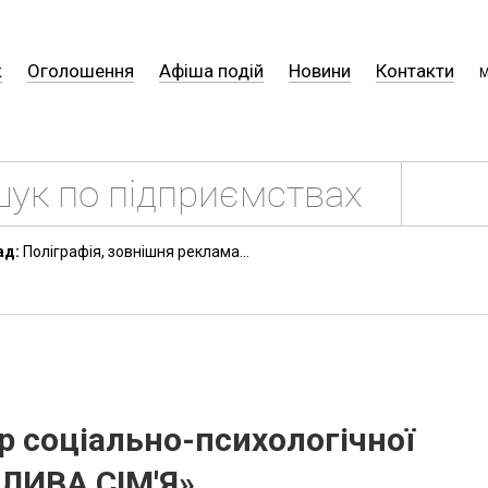
к
Оголошення
Афіша подій
Новини
Контакти
М
ад:
Поліграфія, зовнішня реклама...
р соціально-психологічної
ЛИВА СІМ'Я»