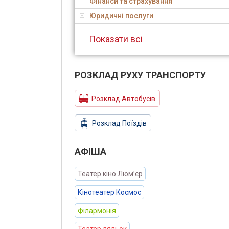
Фінанси та страхування
Юридичні послуги
Показати всі
РОЗКЛАД РУХУ ТРАНСПОРТУ
Розклад Автобусів
Розклад Поїздів
АФIША
Театер кіно Люм’єр
Кінотеатер Космос
Філармонія