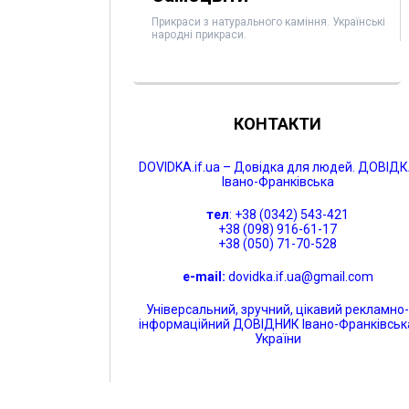
Прикраси з натурального каміння. Українські
народні прикраси.
КОНТАКТИ
DOVIDKA.if.ua – Довідка для людей. ДОВІД
Івано-Франківська
тел
: +38 (0342) 543-421
+38 (098) 916-61-17
+38 (050) 71-70-528
e-mail:
dovidka.if.ua@gmail.com
Універсальний, зручний, цікавий рекламно
інформаційний ДОВІДНИК Івано-Франківськ
України