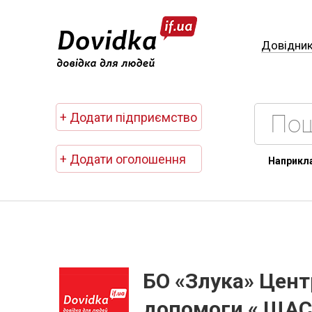
Довідни
+ Додати підприємство
+ Додати оголошення
Наприкл
БО «Злука» Цент
допомоги « ЩАС