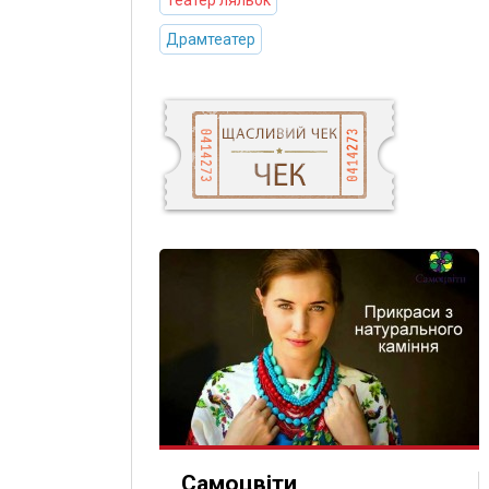
Театер ляльок
Драмтеатер
Самоцвіти